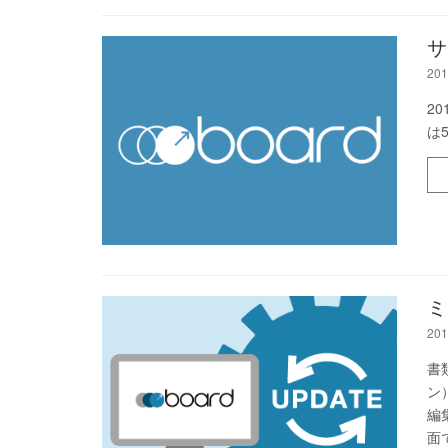
サ
201
2
は
ミ
201
書
ン
編
面