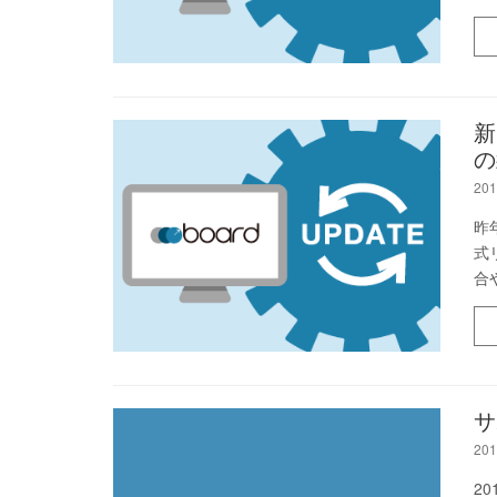
新
の
201
昨
式
合
サ
201
2