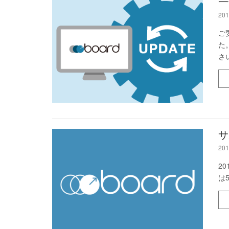
一
201
ご
た
さ
サ
201
2
は