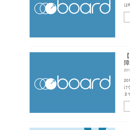
は
【
障
201
2
け
ま