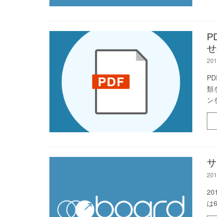
P
せ
201
P
類
ン
サ
201
2
は