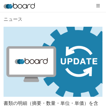
メ
ニ
ュ
ー
ニュース
書類の明細（摘要・数量・単位・単価）を含