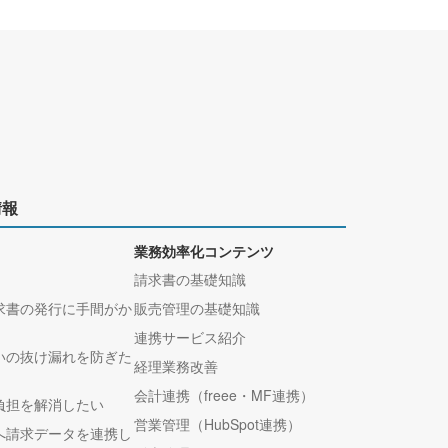
情報
業務効率化コンテンツ
請求書の基礎知識
求書の発行に手間がか
販売管理の基礎知識
連携サービス紹介
いの抜け漏れを防ぎた
経理業務改善
会計連携（freee・MF連携）
負担を解消したい
営業管理（HubSpot連携）
へ請求データを連携し