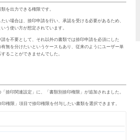
書類を出力できる権限です。
したい場合は、捺印申請を行い、承認を受ける必要があるため、
という使い方が想定されています。
申請を不要として、それ以外の書類では捺印申請を必須にした
の有無を分けたいというケースもあり、従来のようにユーザー単
応することができませんでした。
の「捺印関連設定」に、「書類別捺印権限」が追加されました。
捺印権限」項目で捺印権限を付与したい書類を選択できます。