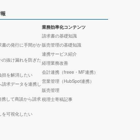
情報
業務効率化コンテンツ
請求書の基礎知識
求書の発行に手間がか
販売管理の基礎知識
連携サービス紹介
いの抜け漏れを防ぎた
経理業務改善
会計連携（freee・MF連携）
負担を解消したい
営業管理（HubSpot連携）
へ請求データを連携し
販売管理
tと連携して商談から請求
税理士寄稿記事
しを可視化したい