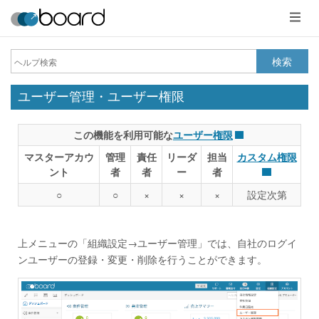
メ
ニ
ュ
ー
検索
ユーザー管理・ユーザー権限
この機能を利用可能な
ユーザー権限
マスターアカウ
管理
責任
リーダ
担当
カスタム権限
ント
者
者
ー
者
○
○
×
×
×
設定次第
上メニューの「組織設定→ユーザー管理」では、自社のログイ
ンユーザーの登録・変更・削除を行うことができます。