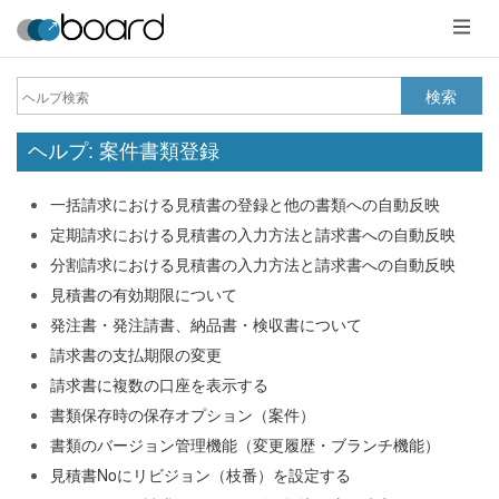
メ
ニ
ュ
ー
検索
ヘルプ: 案件書類登録
一括請求における見積書の登録と他の書類への自動反映
定期請求における見積書の入力方法と請求書への自動反映
分割請求における見積書の入力方法と請求書への自動反映
見積書の有効期限について
発注書・発注請書、納品書・検収書について
請求書の支払期限の変更
請求書に複数の口座を表示する
書類保存時の保存オプション（案件）
書類のバージョン管理機能（変更履歴・ブランチ機能）
見積書Noにリビジョン（枝番）を設定する