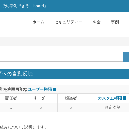
効率化できる「board」
ホーム
セキュリティー
料金
事例
類への自動反映
能を利用可能な
ユーザー権限
責任者
リーダー
担当者
カスタム権限
○
○
○
設定次第
組みについて説明します。