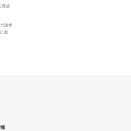
上見込
で請求
に反
情報