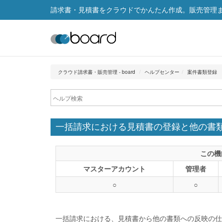
請求書・見積書をクラウドでかんたん作成。販売管理まで
クラウド請求書・販売管理 - board
ヘルプセンター
案件書類登録
一括請求における見積書の登録と他の書
この機
マスターアカウント
管理者
○
○
一括請求における、見積書から他の書類への反映の仕