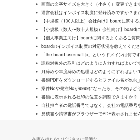
画面の文字サイズを大きく（小さく）変更できま
運営会社はインボイス制度に登録済みですか？ま
【中規模（100人以上）会社向け】boardに関す
【小規模（数人〜数十人規模）会社向け】board
【個人事業主向け】boardに関するよくあるご質
boardのインボイス制度の対応状況を教えてくだ
「the-board-usermail.jp」というドメインは何
課税対象外の取引はどのように入力すればよいで
月締めや年度締めの処理はどのようにすればよい
書類PDFをダウンロードするとファイル名がbulk_
案件Noや発注Noが9999になったら、その次は
書類に表示される社印の位置を調整できますか？
自社担当者の電話番号ではなく、会社の電話番号
見積書や請求書がブラウザーでPDF表示されませ
在庫を持たないビジネスに最適な