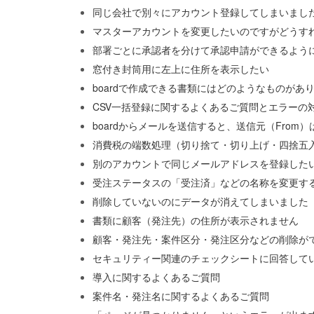
同じ会社で別々にアカウント登録してしまいまし
マスターアカウントを変更したいのですがどうす
部署ごとに承認者を分けて承認申請ができるよう
窓付き封筒用に左上に住所を表示したい
boardで作成できる書類にはどのようなものがあ
CSV一括登録に関するよくあるご質問とエラーの
boardからメールを送信すると、送信元（From
消費税の端数処理（切り捨て・切り上げ・四捨五
別のアカウントで同じメールアドレスを登録した
受注ステータスの「受注済」などの名称を変更す
削除していないのにデータが消えてしまいました
書類に顧客（発注先）の住所が表示されません
顧客・発注先・案件区分・発注区分などの削除が
セキュリティー関連のチェックシートに回答して
導入に関するよくあるご質問
案件名・発注名に関するよくあるご質問