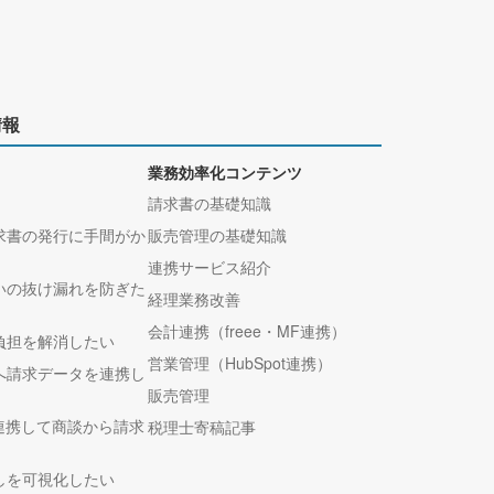
情報
業務効率化コンテンツ
請求書の基礎知識
求書の発行に手間がか
販売管理の基礎知識
連携サービス紹介
いの抜け漏れを防ぎた
経理業務改善
会計連携（freee・MF連携）
負担を解消したい
営業管理（HubSpot連携）
へ請求データを連携し
販売管理
tと連携して商談から請求
税理士寄稿記事
しを可視化したい