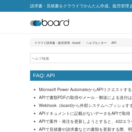
請求書・見積書をクラウドでかんたん作成。販売管理まで
クラウド請求書・販売管理 - board
ヘルプセンター
API
FAQ: API
Microsoft Power AutomateからAPIリクエ
APIで書類PDFの取得やメール・郵送による送付
Webhook（boardから外部システムへプッシ
APIドキュメントに記載がないデータをAPIで取
APIで案件・発注を更新しようとすると、422
APIで見積書や請求書などの書類を更新する際、