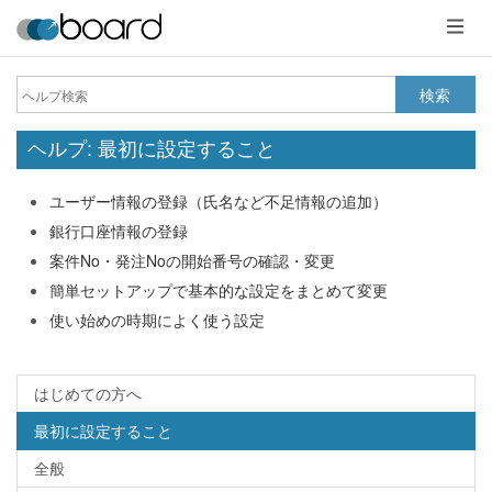
メ
ニ
ュ
ー
検索
ヘルプ: 最初に設定すること
ユーザー情報の登録（氏名など不足情報の追加）
銀行口座情報の登録
案件No・発注Noの開始番号の確認・変更
簡単セットアップで基本的な設定をまとめて変更
使い始めの時期によく使う設定
はじめての方へ
最初に設定すること
全般