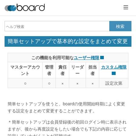
メ
ニ
ュ
ー
検索
簡単セットアップで基本的な設定をまとめて変更
この機能を利用可能な
ユーザー権限
マスターアカウ
管理
責任
リーダ
担当
カスタム権限
ント
者
者
ー
者
○
○
×
×
×
設定次第
簡単セットアップを使うと、boardの使用開始時期によく変更
する設定をまとめて変更することができます。
＊簡単セットアップは会員登録後の初回ログイン時に表示され
ますが、後から再度設定をしたい場合でも下記の内容に応じて
設定していただくことが可能です。