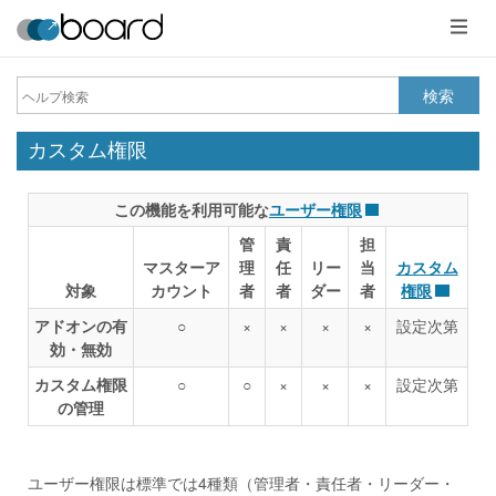
メ
ニ
ュ
ー
検索
カスタム権限
この機能を利用可能な
ユーザー権限
管
責
担
マスターア
理
任
リー
当
カスタム
対象
カウント
者
者
ダー
者
権限
アドオンの有
○
×
×
×
×
設定次第
効・無効
カスタム権限
○
○
×
×
×
設定次第
の管理
ユーザー権限は標準では4種類（管理者・責任者・リーダー・