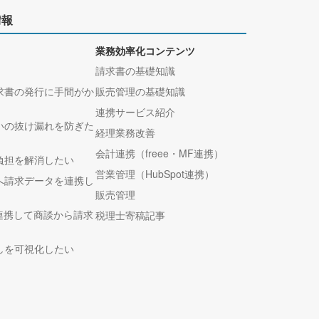
情報
業務効率化コンテンツ
請求書の基礎知識
求書の発行に手間がか
販売管理の基礎知識
連携サービス紹介
いの抜け漏れを防ぎた
経理業務改善
会計連携（freee・MF連携）
負担を解消したい
営業管理（HubSpot連携）
へ請求データを連携し
販売管理
tと連携して商談から請求
税理士寄稿記事
しを可視化したい