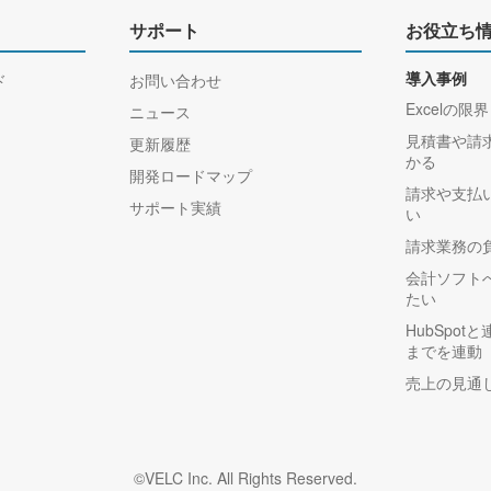
サポート
お役立ち
ド
お問い合わせ
導入事例
Excelの限界
ニュース
見積書や請
更新履歴
かる
開発ロードマップ
請求や支払
サポート実績
い
請求業務の
会計ソフト
たい
HubSpo
までを連動
売上の見通
©VELC Inc. All Rights Reserved.