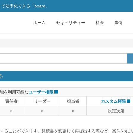
効率化できる「board」
ホーム
セキュリティー
料金
事例
る
能を利用可能な
ユーザー権限
責任者
リーダー
担当者
カスタム権限
○
○
○
設定次第
することができます。見積書を変更して再提出する際など、案件Noに