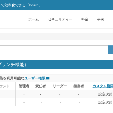
効率化できる「board」
ホーム
セキュリティー
料金
事例
ブランチ機能）
能を利用可能な
ユーザー権限
ウント
管理者
責任者
リーダー
担当者
カスタム権
×
×
×
×
設定次第
○
○
○
○
設定次第