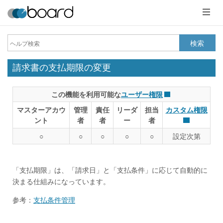
メ
ニ
ュ
ー
検索
請求書の支払期限の変更
この機能を利用可能な
ユーザー権限
マスターアカウ
管理
責任
リーダ
担当
カスタム権限
ント
者
者
ー
者
○
○
○
○
○
設定次第
「支払期限」は、「請求日」と「支払条件」に応じて自動的に
決まる仕組みになっています。
参考：
支払条件管理