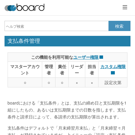
メ
ニ
ュ
ー
検索
支払条件管理
この機能を利用可能な
ユーザー権限
マスターアカウ
管理
責任
リーダ
担当
カスタム権限
ント
者
者
ー
者
○
○
○
×
×
設定次第
boardにおける「支払条件」とは、支払の締め日と支払期限を1
組にしたもの、あるいは支払期限までの日数を指します。支払
条件と請求日によって、各請求の支払期限が算出されます。
支払条件はデフォルトで「月末締翌月末払」と「月末締翌々月
末払」が登録されていますが、上メニューの「設定→支払条件