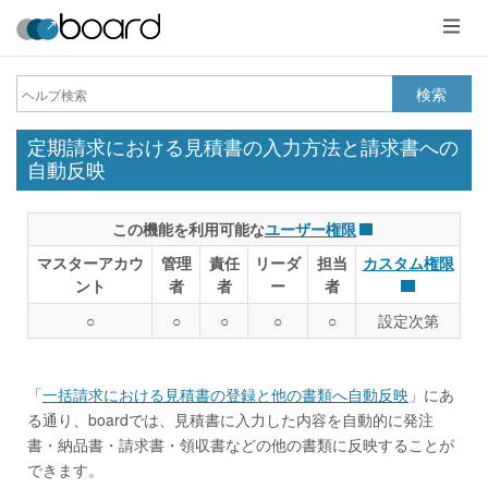
メ
ニ
ュ
ー
検索
定期請求における見積書の入力方法と請求書への
自動反映
この機能を利用可能な
ユーザー権限
マスターアカウ
管理
責任
リーダ
担当
カスタム権限
ント
者
者
ー
者
○
○
○
○
○
設定次第
「
一括請求における見積書の登録と他の書類へ自動反映
」にあ
る通り、boardでは、見積書に入力した内容を自動的に発注
書・納品書・請求書・領収書などの他の書類に反映することが
できます。