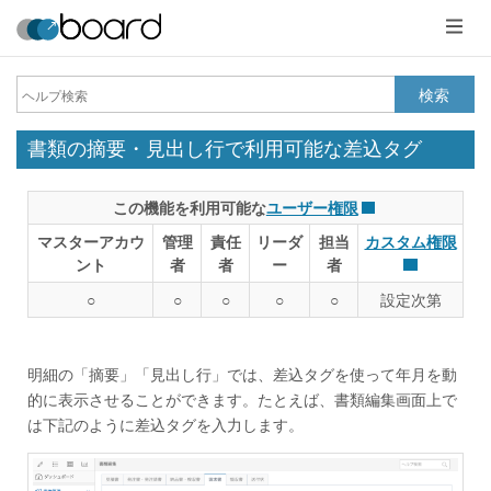
メ
ニ
ュ
ー
検索
書類の摘要・見出し行で利用可能な差込タグ
この機能を利用可能な
ユーザー権限
マスターアカウ
管理
責任
リーダ
担当
カスタム権限
ント
者
者
ー
者
○
○
○
○
○
設定次第
明細の「摘要」「見出し行」では、差込タグを使って年月を動
的に表示させることができます。たとえば、書類編集画面上で
は下記のように差込タグを入力します。