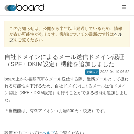
メ
ニ
ュ
ー
このお知らせは、公開から半年以上経過しているため、情報
が古い可能性があります。機能についての最新の情報は
ヘル
プ
をご覧ください
自社ドメインによるメール送信ドメイン認証
（SPF・DKIM設定）機能を追加しました
2022-04-10 06:52
お知らせ
board上から書類PDFをメール送信する際、迷惑メールとして扱わ
れる可能性を下げるため、自社ドメインによるメール送信ドメイ
ン認証（SPF・DKIM設定）を行うことができる機能を追加しまし
た。
＊当機能は、有料アドオン（月額500円・税抜）です。
設定方法については
ヘルプ
をご覧ください。