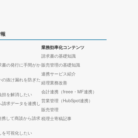
情報
業務効率化コンテンツ
請求書の基礎知識
求書の発行に手間がか
販売管理の基礎知識
連携サービス紹介
いの抜け漏れを防ぎた
経理業務改善
会計連携（freee・MF連携）
負担を解消したい
営業管理（HubSpot連携）
へ請求データを連携し
販売管理
tと連携して商談から請求
税理士寄稿記事
しを可視化したい