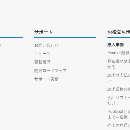
サポート
お役立ち
ド
お問い合わせ
導入事例
Excelの限界
ニュース
見積書や請
更新履歴
かる
開発ロードマップ
請求や支払
サポート実績
い
請求業務の
会計ソフト
たい
HubSpo
までを連動
売上の見通