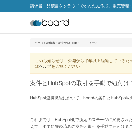
請求書・見積書をクラウドでかんたん作成。販売管理まで
クラウド請求書・販売管理 - board
ニュース
このお知らせは、公開から半年以上経過しているた
は
ヘルプ
をご覧ください
案件とHubSpotの取引を手動で紐付
HubSpot連携機能において、boardの案件とHubS
これまでは、HubSpot側で所定のステージに変更さ
えて、すでに登録済みの案件と取引を手動で紐付ける