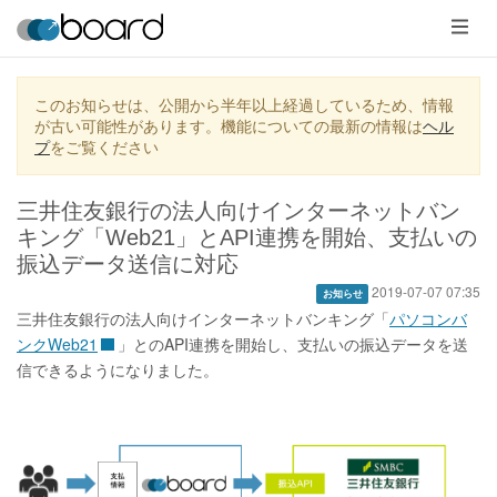
メ
ニ
ュ
ー
このお知らせは、公開から半年以上経過しているため、情報
が古い可能性があります。機能についての最新の情報は
ヘル
プ
をご覧ください
三井住友銀行の法人向けインターネットバン
キング「Web21」とAPI連携を開始、支払いの
振込データ送信に対応
2019-07-07 07:35
お知らせ
三井住友銀行の法人向けインターネットバンキング「
パソコンバ
ンクWeb21
」とのAPI連携を開始し、支払いの振込データを送
信できるようになりました。