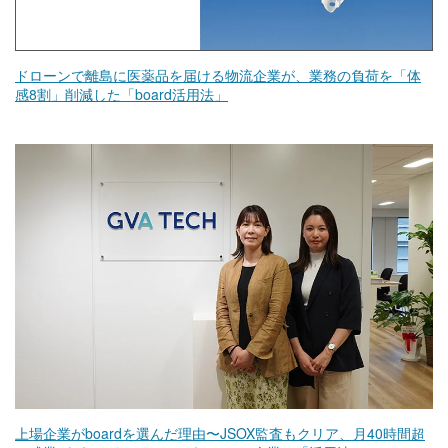
ドローンで離島に医薬品を届ける物流企業が、業務の負荷を「体
感8割」削減した「board活用法」
上場企業がboardを選んだ理由〜JSOX監査もクリア、月40時間超