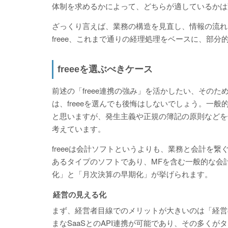
体制を求めるかによって、どちらが適しているかは
ざっくり言えば、業務の構造を見直し、情報の流れ
freee、これまで通りの経理処理をベースに、部
freeeを選ぶべきケース
前述の「freee連携の強み」を活かしたい、そのた
は、freeeを選んでも後悔はしないでしょう。一
と思いますが、発生主義や正規の簿記の原則などを体
考えています。
freeeは会計ソフトというよりも、業務と会計を
あるタイプのソフトであり、MFを含む一般的な会
化」と「月次決算の早期化」が挙げられます。
経営の見える化
まず、経営者目線でのメリットが大きいのは「経営の見
まなSaaSとのAPI連携が可能であり、その多く