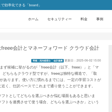
効率化できる「board」
ホーム
セキュリティー
料金
事例
freee会計とマネーフォワード クラウド会計
更新日：
2025-06-02 15:00
寄稿：武内税理士
会計連携
候補に挙がるのが「freee会計（以下、freee）」と「マ
。どちらもクラウド型ですが、freeeは独特な構造で、「取
があります。使い方に慣れるまでには、一定の学習コストが
に近く、仕訳ベースでこれまで通り使うことができます。
計ソフトとしてどちらを選ぶべきか悩む場面もあると思いま
計ソフトを連携させて使う場合、どちらを選ぶべきか」という