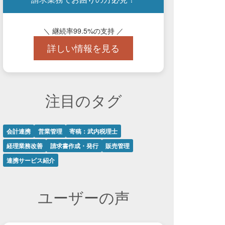
＼ 継続率99.5%の支持 ／
詳しい情報を見る
注目のタグ
会計連携
営業管理
寄稿：武内税理士
経理業務改善
請求書作成・発行
販売管理
連携サービス紹介
ユーザーの声