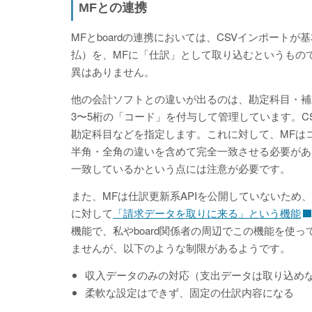
MFとの連携
MFとboardの連携においては、CSVインポートが
払）を、MFに「仕訳」として取り込むというもの
異はありません。
他の会計ソフトとの違いが出るのは、勘定科目・補
3〜5桁の「コード」を付与して管理しています。
勘定科目などを指定します。これに対して、MFは
半角・全角の違いを含めて完全一致させる必要がある
一致しているかという点には注意が必要です。
また、MFは仕訳更新系APIを公開していないため、b
に対して
「請求データを取りに来る」という機能
機能で、私やboard関係者の周辺でこの機能を使
ませんが、以下のような制限があるようです。
収入データのみの対応（支出データは取り込め
柔軟な設定はできず、固定の仕訳内容になる