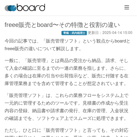
メ
ニ
ュ
ー
freee販売とboard〜その特徴と役割の違い
更新日：
2025-04-14 15:00
寄稿：武内税理士
今回の記事では、「販売管理ソフト」という観点からboardと
freee販売の違いについて解説します。
一般に、「販売管理」とは商品の受注から納品、請求、そし
て入金の確認に至るまでの一連の業務を指します。さらに、
多くの場合は在庫の引当や出荷指示など、販売に付随する在
庫管理業務までを含めて管理することが想定されています。
「販売管理ソフト」は、これらの業務フローをシステム上で
一元的に管理するためのツールです。見積書の作成から受注
内容の登録、納品書や請求書の発行、在庫の管理、入金状況
の確認までを、ソフトウェア上でスムーズに処理できます。
ただし、ひと口に「販売管理ソフト」と言っても、その対応