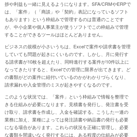
捗や利益も一緒に見えるようになります。SFA/CRMやERPで
は、「案件」（「商談」や「契約」表記になっているソフト
もあります）という枠組みで管理するのは普通のことです
が、中小企業や個人事業主が使うソフトでこの枠組みで管理
することができるツールはほとんどありません。
ビジネスの規模が小さいうちは、Excelで案件や請求書を管理
していても問題が起きにくいものです。しかし、月に発行す
る請求書が10枚を超えたり、同時進行する案件が10件以上に
なってきたりすると、Excelでの管理に限界が出てきます。ど
の書類がどの案件に紐付いているのかがわかりづらくなり、
請求漏れや入金管理のミスが起きやすくなるのです。
このような状況では、「案件」という枠組みで情報を整理で
きる仕組みが必要になります。見積書を発行し、発注書を受
け取り、請求書を作成し、入金を確認する。こうした一連の
業務に加え、業種によっては発注請書や納品書の発行も必要
になる場合があります。これらの状況を正確に管理し、必要
な書類を間違いなく発行するには、ある程度の仕組みが必要