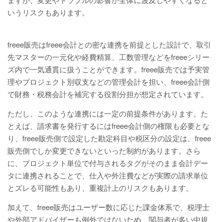
いうリスクもあります。
freee販売はfreee会計との密な連携を前提とした設計で、取引
先マスターの一元化や経費精算、工数管理などをfreeeシリー
ズ内で一気通貫に扱うことができます。freee販売では予実管
理やプロジェクト別収支などの管理会計を担い、freee会計側
で財務・税務会計を補完する役割分担が想定されています。
ただし、このような連携には一定の前提条件があります。た
とえば、請求書を発行するにはfreee会計側の権限も必要とな
り、freee販売側で設定した勘定科目や税区分の設定は、freee
販売側でしか変更できないといった制約があります。さら
に、プロジェクト単位で付与されるタグがそのまま会計デー
タに連携されることで、仕入や外注費などが実際の請求単位
とズレる可能性もあり、重複計上のリスクもあります。
加えて、freee販売はユーザー数に応じた課金体系で、税理士
や外部アドバイザーも例外ではないため、関与者が多い中規