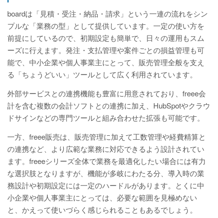
boardは「見積・受注・納品・請求」という一連の流れをシン
プルな「業務の型」として提供しています。一定の使い方を
前提にしているので、初期設定も簡単で、日々の運用もスム
ーズに行えます。発注・支払管理や案件ごとの損益管理も可
能で、中小企業や個人事業主にとって、販売管理全般を支え
る「ちょうどいい」ツールとして広く利用されています。
外部サービスとの連携機能も豊富に用意されており、freee会
計を含む複数の会計ソフトとの連携に加え、HubSpotやクラウ
ドサインなどの専門ツールと組み合わせた拡張も可能です。
一方、freee販売は、販売管理に加えて工数管理や経費精算と
の連携など、より広範な業務に対応できるよう設計されてい
ます。freeeシリーズ全体で業務を最適化したい場合には有力
な選択肢となりますが、機能が多岐にわたる分、導入時の業
務設計や初期設定には一定のハードルがあります。とくに中
小企業や個人事業主にとっては、必要な範囲を見極めない
と、かえって使いづらく感じられることもあるでしょう。