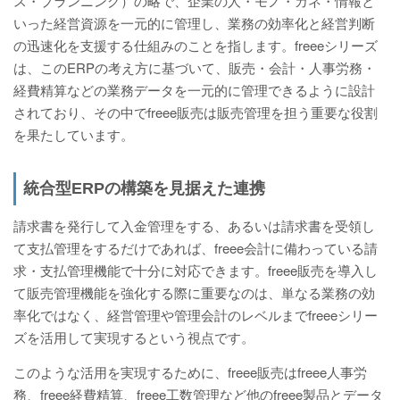
ス・プランニング）の略で、企業の人・モノ・カネ・情報と
いった経営資源を一元的に管理し、業務の効率化と経営判断
の迅速化を支援する仕組みのことを指します。freeeシリーズ
は、このERPの考え方に基づいて、販売・会計・人事労務・
経費精算などの業務データを一元的に管理できるように設計
されており、その中でfreee販売は販売管理を担う重要な役割
を果たしています。
統合型ERPの構築を見据えた連携
請求書を発行して入金管理をする、あるいは請求書を受領し
て支払管理をするだけであれば、freee会計に備わっている請
求・支払管理機能で十分に対応できます。freee販売を導入し
て販売管理機能を強化する際に重要なのは、単なる業務の効
率化ではなく、経営管理や管理会計のレベルまでfreeeシリー
ズを活用して実現するという視点です。
このような活用を実現するために、freee販売はfreee人事労
務、freee経費精算、freee工数管理など他のfreee製品とデータ