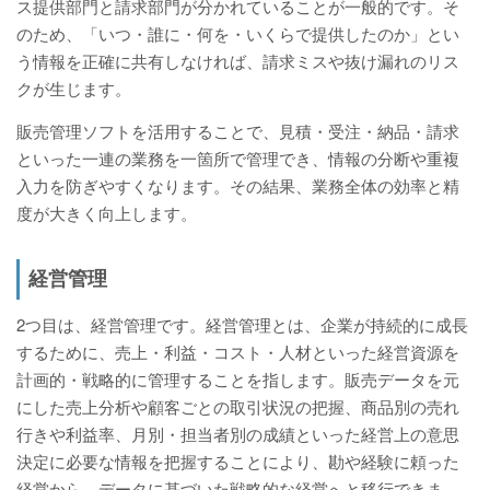
ス提供部門と請求部門が分かれていることが一般的です。そ
のため、「いつ・誰に・何を・いくらで提供したのか」とい
う情報を正確に共有しなければ、請求ミスや抜け漏れのリス
クが生じます。
販売管理ソフトを活用することで、見積・受注・納品・請求
といった一連の業務を一箇所で管理でき、情報の分断や重複
入力を防ぎやすくなります。その結果、業務全体の効率と精
度が大きく向上します。
経営管理
2つ目は、経営管理です。経営管理とは、企業が持続的に成長
するために、売上・利益・コスト・人材といった経営資源を
計画的・戦略的に管理することを指します。販売データを元
にした売上分析や顧客ごとの取引状況の把握、商品別の売れ
行きや利益率、月別・担当者別の成績といった経営上の意思
決定に必要な情報を把握することにより、勘や経験に頼った
経営から、データに基づいた戦略的な経営へと移行できま