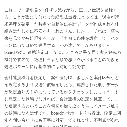
これまで「請求書を1件ずつ見ながら、正しい仕訳を登録す
る」ことが当たり前だった経理担当者にとっては、現場が請
求処理を確定した時点で自動的に会計データが作成される仕
組みはたしかに不安かもしれません。しかし、それは「請求
書を見てから処理する」か、「事前に条件を設定して、パタ
ーンに当てはめて処理する」かの違いでしかありません。
boardの会計連携設定は、かゆいところに手が届く玄人好みの
機能ですので、経理担当者が頭で思い浮かべることのできる
処理パターンには基本的には対応可能です。
会計連携機能を設定し、案件登録時にきちんと案件区分など
を設定するよう現場に依頼をしたら、連携された取引データ
が想定通りのものになっているかをチェックしましょう。も
し想定した状態でなければ、会計連携の設定を見直して、ま
た連携するということを何回か繰り返すうちにイメージ通り
の状態になるはずです。boardのサポート担当者は、設定に関
する問い合わせにも丁寧に対応してくれます。不明点があれ
ば、サポートを活用するのが効果的です。