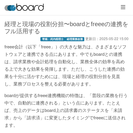
メ
ニ
ュ
ー
経理と現場の役割分担〜boardとfreeeの連携を
フル活用する
更新日：
2025-05-22 15:00
寄稿：武内税理士
経理業務改善
freee会計（以下「freee」）の大きな魅力は、さまざまなソフ
トウェアと連携できる点にあります。中でもboardとの連携
は、請求業務や会計処理を自動化し、業務全体の効率を高め
る上で大きな効果を発揮します。ただし、こうした連携の効
果を十分に活かすためには、現場と経理の役割分担を見直
し、業務プロセスを整える必要があります。
boardが提供するfreee連携機能の特徴は、「普段の業務を行う
中で、自動的に連携される」という点にあります。たとえ
ば、売上のデータはboard上の請求書のステータスを「未請
求」から「請求済」に変更したタイミングでfreeeに送信され
ます。