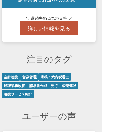
＼ 継続率99.5%の支持 ／
詳しい情報を見る
注目のタグ
会計連携
営業管理
寄稿：武内税理士
経理業務改善
請求書作成・発行
販売管理
連携サービス紹介
ユーザーの声