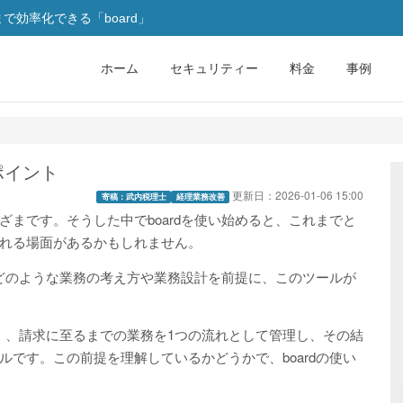
効率化できる「board」
ホーム
セキュリティー
料金
事例
ポイント
更新日：
2026-01-06 15:00
寄稿：武内税理士
経理業務改善
まです。そうした中でboardを使い始めると、これまでと
れる場面があるかもしれません。
、どのような業務の考え方や業務設計を前提に、このツールが
供）、請求に至るまでの業務を1つの流れとして管理し、その結
です。この前提を理解しているかどうかで、boardの使い