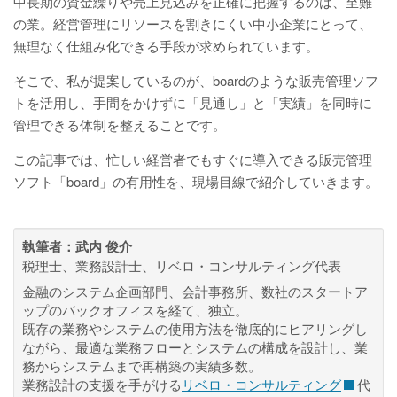
中長期の資金繰りや売上見込みを正確に把握するのは、至難
の業。経営管理にリソースを割きにくい中小企業にとって、
無理なく仕組み化できる手段が求められています。
そこで、私が提案しているのが、boardのような販売管理ソフ
トを活用し、手間をかけずに「見通し」と「実績」を同時に
管理できる体制を整えることです。
この記事では、忙しい経営者でもすぐに導入できる販売管理
ソフト「board」の有用性を、現場目線で紹介していきます。
執筆者：
武内 俊介
税理士、業務設計士、リベロ・コンサルティング代表
金融のシステム企画部門、会計事務所、数社のスタートア
ップのバックオフィスを経て、独立。
既存の業務やシステムの使用方法を徹底的にヒアリングし
ながら、最適な業務フローとシステムの構成を設計し、業
務からシステムまで再構築の実績多数。
業務設計の支援を手がける
リベロ・コンサルティング
代