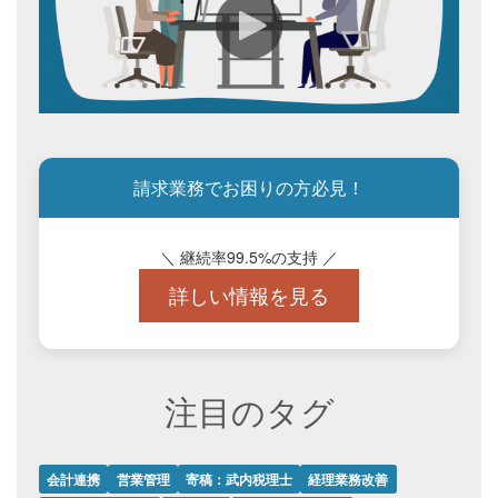
請求業務でお困りの方必見！
＼ 継続率99.5%の支持 ／
詳しい情報を見る
注目のタグ
会計連携
営業管理
寄稿：武内税理士
経理業務改善