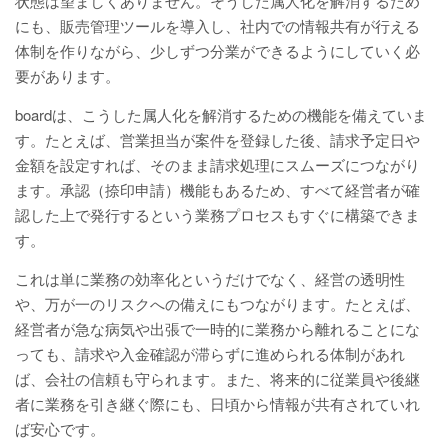
状態は望ましくありません。そうした属人化を解消するため
にも、販売管理ツールを導入し、社内での情報共有が行える
体制を作りながら、少しずつ分業ができるようにしていく必
要があります。
boardは、こうした属人化を解消するための機能を備えていま
す。たとえば、営業担当が案件を登録した後、請求予定日や
金額を設定すれば、そのまま請求処理にスムーズにつながり
ます。承認（捺印申請）機能もあるため、すべて経営者が確
認した上で発行するという業務プロセスもすぐに構築できま
す。
これは単に業務の効率化というだけでなく、経営の透明性
や、万が一のリスクへの備えにもつながります。たとえば、
経営者が急な病気や出張で一時的に業務から離れることにな
っても、請求や入金確認が滞らずに進められる体制があれ
ば、会社の信頼も守られます。また、将来的に従業員や後継
者に業務を引き継ぐ際にも、日頃から情報が共有されていれ
ば安心です。