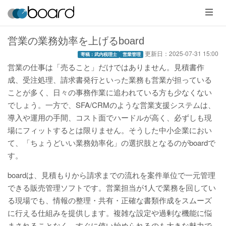
メ
ニ
ュ
ー
営業の業務効率を上げるboard
更新日：
2025-07-31 15:00
寄稿：武内税理士
営業管理
営業の仕事は「売ること」だけではありません。見積書作
成、受注処理、請求書発行といった業務も営業が担っている
ことが多く、日々の事務作業に追われている方も少なくない
でしょう。一方で、SFA/CRMのような営業支援システムは、
導入や運用の手間、コスト面でハードルが高く、必ずしも現
場にフィットするとは限りません。そうした中小企業におい
て、「ちょうどいい業務効率化」の選択肢となるのがboardで
す。
boardは、見積もりから請求までの流れを案件単位で一元管理
できる販売管理ソフトです。営業担当が1人で業務を回してい
る現場でも、情報の整理・共有・正確な書類作成をスムーズ
に行える仕組みを提供します。複雑な設定や過剰な機能に悩
まされることなく、すぐに使い始められるのも大きな魅力で