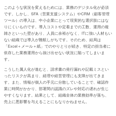
このような状況を変えるためには、業務のデジタル化が必須
です。しかし、SFA（営業支援システム）やCRM（顧客管理
ツール）の導入は、中小企業にとって現実的な選択肢にはな
りにくいものです。導入コストや定着までの工数、運用の複
雑さといった壁があり、人員に余裕がなく、ITに強い人材もい
ない組織では導入が難航しがちです。そのため、結局は
「Excel＋メール＋紙」でのやりとりが続き、特定の担当者に
依存した業務運用から抜け出せない状況に陥ってしまいま
す。
こうした属人化が進むと、請求書の発行漏れや記載ミスとい
ったリスクが高まり、経理や経営管理にも支障が出てきま
す。また、情報が個人の手元に分散していることで、確認作
業に時間がかかり、部署間の認識のズレや対応の遅れが生じ
やすくなります。結果として、組織全体の業務効率が落ち、
売上に悪影響を与えることにもなりかねません。