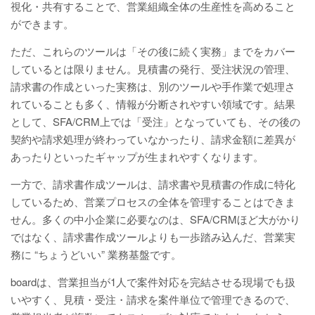
視化・共有することで、営業組織全体の生産性を高めること
ができます。
ただ、これらのツールは「その後に続く実務」までをカバー
しているとは限りません。見積書の発行、受注状況の管理、
請求書の作成といった実務は、別のツールや手作業で処理さ
れていることも多く、情報が分断されやすい領域です。結果
として、SFA/CRM上では「受注」となっていても、その後の
契約や請求処理が終わっていなかったり、請求金額に差異が
あったりといったギャップが生まれやすくなります。
一方で、請求書作成ツールは、請求書や見積書の作成に特化
しているため、営業プロセスの全体を管理することはできま
せん。多くの中小企業に必要なのは、SFA/CRMほど大がかり
ではなく、請求書作成ツールよりも一歩踏み込んだ、営業実
務に “ちょうどいい” 業務基盤です。
boardは、営業担当が1人で案件対応を完結させる現場でも扱
いやすく、見積・受注・請求を案件単位で管理できるので、