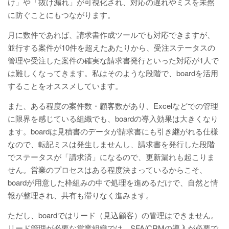
け」や「抜け漏れ」が可視化され、対応の遅れやミスを未然
に防ぐことにもつながります。
月に数件であれば、請求書作成ツールでも対応できますが、
並行する案件が10件を超えたあたりから、受注ステータスの
管理や受注した案件の確実な請求書発行といった対応が1人で
は難しくなってきます。私はそのような段階で、boardを活用
することをオススメしています。
また、ある程度の案件数・顧客数があり、Excelなどでの管理
に限界を感じている組織でも、boardの導入効果は大きくなり
ます。boardは見積書のデータが請求書にも引き継がれる仕様
なので、転記ミスは発生しませんし、請求書を発行した段階
でステータスが「請求済」になるので、更新漏れも起こりま
せん。営業のプロセスはある程度決まっているからこそ、
boardが用意した枠組みの中で処理を進めるだけで、自然と情
報が整理され、共有も滞りなく進みます。
ただし、boardではリード（見込顧客）の管理はできません。
リード管理が必要な営業組織では、SFA/CRMの導入が必要で