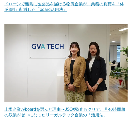
ドローンで離島に医薬品を届ける物流企業が、業務の負荷を「体
感8割」削減した「board活用法」
上場企業がboardを選んだ理由〜JSOX監査もクリア、月40時間超
の残業がゼロになったリーガルテック企業の「活用法」