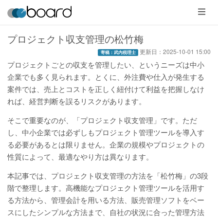
メ
ニ
ュ
ー
プロジェクト収支管理の松竹梅
更新日：
2025-10-01 15:00
寄稿：武内税理士
プロジェクトごとの収支を管理したい、というニーズは中小
企業でも多く見られます。とくに、外注費や仕入が発生する
案件では、売上とコストを正しく紐付けて利益を把握しなけ
れば、経営判断を誤るリスクがあります。
そこで重要なのが、「プロジェクト収支管理」です。ただ
し、中小企業では必ずしもプロジェクト管理ツールを導入す
る必要があるとは限りません。企業の規模やプロジェクトの
性質によって、最適なやり方は異なります。
本記事では、プロジェクト収支管理の方法を「松竹梅」の3段
階で整理します。高機能なプロジェクト管理ツールを活用す
る方法から、管理会計を用いる方法、販売管理ソフトをベー
スにしたシンプルな方法まで、自社の状況に合った管理方法