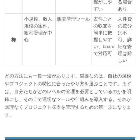
握がしや
る場合
すい
あり
小規模、数人
販売管理ツール
案件ごと
人件費
規模の案件、
の収支を
の按分
粗利管理が中
簡単に把
は不
梅
心
握しやす
可、詳
い、board
細な管
で対応可
理は難
しい
どの方法にも一長一短があります。重要なのは、自社の規模
やプロジェクトの特性に合ったやり方を選ぶことです。まず
は、自分たちがどのレベルの管理を必要としているのかを明
確にし、その上で適切なツールや仕組みを導入する。それが
無理なくプロジェクト収支を管理するための第一歩になりま
す。