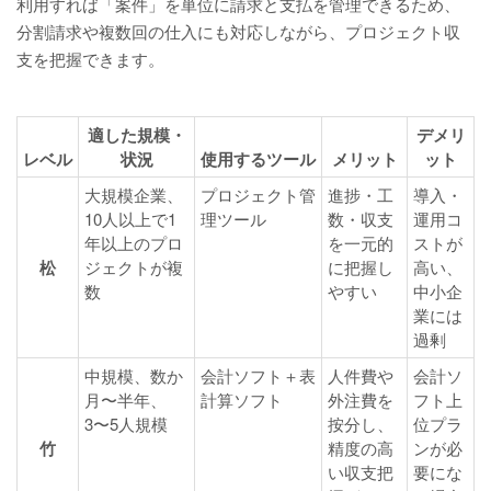
利用すれば「案件」を単位に請求と支払を管理できるため、
分割請求や複数回の仕入にも対応しながら、プロジェクト収
支を把握できます。
適した規模・
デメリ
レベル
状況
使用するツール
メリット
ット
大規模企業、
プロジェクト管
進捗・工
導入・
10人以上で1
理ツール
数・収支
運用コ
年以上のプロ
を一元的
ストが
松
ジェクトが複
に把握し
高い、
数
やすい
中小企
業には
過剰
中規模、数か
会計ソフト＋表
人件費や
会計ソ
月〜半年、
計算ソフト
外注費を
フト上
3〜5人規模
按分し、
位プラ
竹
精度の高
ンが必
い収支把
要にな