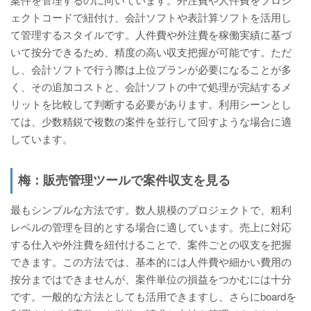
ェクトコードで紐付け、会計ソフトや表計算ソフトを活用し
て管理するスタイルです。人件費や外注費を稼働実績に基づ
いて按分できるため、精度の高い収支把握が可能です。ただ
し、会計ソフトで行う際は上位プランが必要になることが多
く、その追加コストと、会計ソフトの中で処理が完結するメ
リットを比較して判断する必要があります。利用シーンとし
ては、少数精鋭で複数の案件を並行して回すような場合に適
しています。
梅：販売管理ツールで案件収支を見る
最もシンプルな方法です。数人規模のプロジェクトで、粗利
レベルの管理を目的とする場合に適しています。売上に対応
する仕入や外注費を紐付けることで、案件ごとの収支を把握
できます。この方法では、基本的には人件費や細かい費用の
按分まではできませんが、案件単位の損益をつかむには十分
です。一般的な方法としても活用できますし、さらにboardを