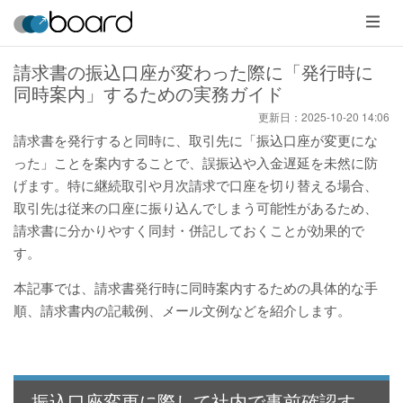
メ
ニ
ュ
ー
請求書の振込口座が変わった際に「発行時に
同時案内」するための実務ガイド
更新日：
2025-10-20 14:06
請求書を発行すると同時に、取引先に「振込口座が変更にな
った」ことを案内することで、誤振込や入金遅延を未然に防
げます。特に継続取引や月次請求で口座を切り替える場合、
取引先は従来の口座に振り込んでしまう可能性があるため、
請求書に分かりやすく同封・併記しておくことが効果的で
す。
本記事では、請求書発行時に同時案内するための具体的な手
順、請求書内の記載例、メール文例などを紹介します。
振込口座変更に際して社内で事前確認す