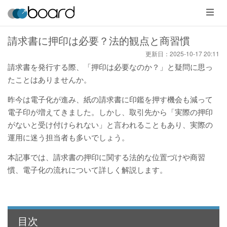
メ
ニ
ュ
ー
請求書に押印は必要？法的観点と商習慣
更新日：
2025-10-17 20:11
請求書を発行する際、「押印は必要なのか？」と疑問に思っ
たことはありませんか。
昨今は電子化が進み、紙の請求書に印鑑を押す機会も減って
電子印が増えてきました。しかし、取引先から「実際の押印
がないと受け付けられない」と言われることもあり、実際の
運用に迷う担当者も多いでしょう。
本記事では、請求書の押印に関する法的な位置づけや商習
慣、電子化の流れについて詳しく解説します。
目次