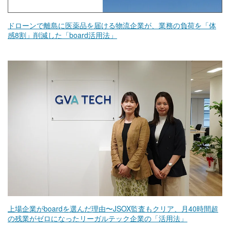
ドローンで離島に医薬品を届ける物流企業が、業務の負荷を「体
感8割」削減した「board活用法」
上場企業がboardを選んだ理由〜JSOX監査もクリア、月40時間超
の残業がゼロになったリーガルテック企業の「活用法」