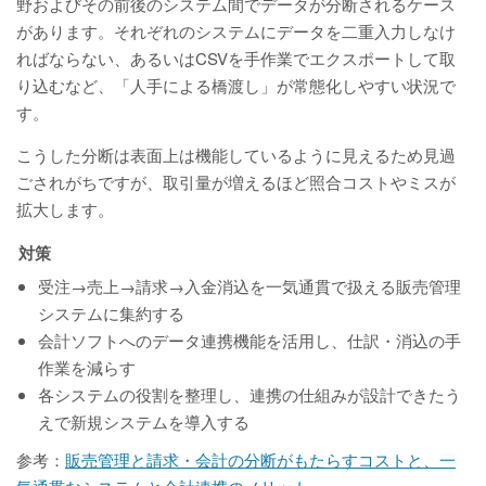
野およびその前後のシステム間でデータが分断されるケース
があります。それぞれのシステムにデータを二重入力しなけ
ればならない、あるいはCSVを手作業でエクスポートして取
り込むなど、「人手による橋渡し」が常態化しやすい状況で
す。
こうした分断は表面上は機能しているように見えるため見過
ごされがちですが、取引量が増えるほど照合コストやミスが
拡大します。
対策
受注→売上→請求→入金消込を一気通貫で扱える販売管理
システムに集約する
会計ソフトへのデータ連携機能を活用し、仕訳・消込の手
作業を減らす
各システムの役割を整理し、連携の仕組みが設計できたう
えで新規システムを導入する
参考：
販売管理と請求・会計の分断がもたらすコストと、一