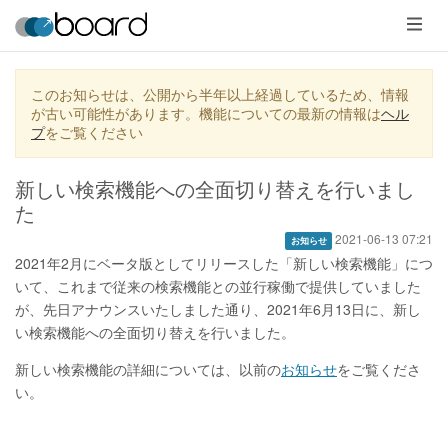
メ
ニ
ュ
ー
このお知らせは、公開から半年以上経過しているため、情報
が古い可能性があります。機能についての最新の情報は
ヘル
プ
をご覧ください
新しい検索機能への全面切り替えを行いまし
た
2021-06-13 07:21
お知らせ
2021年2月にベータ版としてリリースした「新しい検索機能」につ
いて、これまで従来の検索機能との並行稼働で提供していました
が、先日アナウンスいたしました通り、2021年6月13日に、新し
い検索機能への全面切り替えを行いました。
新しい検索機能の詳細については、以前の
お知らせ
をご覧くださ
い。