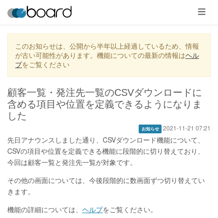
メ
ニ
ュ
ー
このお知らせは、公開から半年以上経過しているため、情報
が古い可能性があります。機能についての最新の情報は
ヘル
プ
をご覧ください
顧客一覧・発注先一覧のCSVダウンロードに
含める項目や位置を定義できるようになりま
した
2021-11-21 07:21
お知らせ
先日アナウンスしました通り、CSVダウンロード機能について、
CSVの項目や位置を定義できる機能に段階的に切り替えており、
今回は顧客一覧と発注先一覧が対象です。
その他の画面については、今後段階的に数画面ずつ切り替えてい
きます。
機能の詳細については、
ヘルプ
をご覧ください。