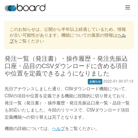
メ
ニ
ュ
ー
このお知らせは、公開から半年以上経過しているため、情報
が古い可能性があります。機能についての最新の情報は
ヘル
プ
をご覧ください
発注一覧（発注書）・操作履歴・発注先振込
口座・品目のCSVダウンロードに含める項目
や位置を定義できるようになりました
2022-01-30 07:13
お知らせ
先日アナウンスしました通り、CSVダウンロード機能について、
CSVの項目や位置を定義できる機能に段階的に切り替えており、
発注一覧（発注書）・操作履歴・発注先振込口座一覧・品目一覧
も対応いたしました。今回のリリースで、CSVダウンロード項目
定義機能への切り替えは完了となります。
機能の詳細については、
ヘルプ
をご覧ください。