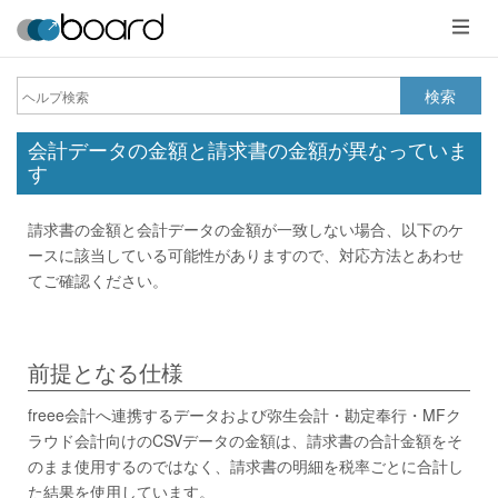
メ
ニ
ュ
ー
検索
会計データの金額と請求書の金額が異なっていま
す
請求書の金額と会計データの金額が一致しない場合、以下のケ
ースに該当している可能性がありますので、対応方法とあわせ
てご確認ください。
前提となる仕様
freee会計へ連携するデータおよび弥生会計・勘定奉行・MFク
ラウド会計向けのCSVデータの金額は、請求書の合計金額をそ
のまま使用するのではなく、請求書の明細を税率ごとに合計し
た結果を使用しています。