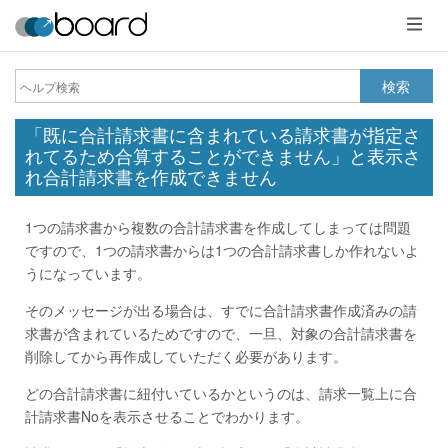
メ
ニ
ュ
ー
検索
「既に合計請求書に含まれている請求書が指定さ
れてるため合算することができません」と表示さ
れ合計請求書を作成できません
1つの請求書から複数の合計請求書を作成してしまっては問題
ですので、1つの請求書からは1つの合計請求書しか作れないよ
うになっています。
そのメッセージが出る場合は、すでに合計請求書作成済みの請
求書が含まれているためですので、一旦、対象の合計請求書を
削除してから再作成していただく必要があります。
どの合計請求書に紐付いているかというのは、請求一覧上に合
計請求書Noを表示させることでわかります。