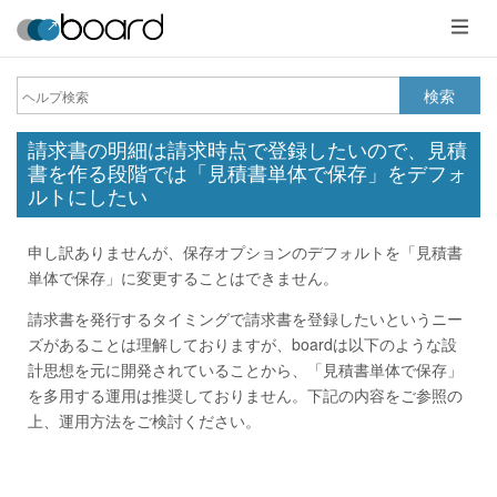
メ
ニ
ュ
ー
検索
請求書の明細は請求時点で登録したいので、見積
書を作る段階では「見積書単体で保存」をデフォ
ルトにしたい
申し訳ありませんが、保存オプションのデフォルトを「見積書
単体で保存」に変更することはできません。
請求書を発行するタイミングで請求書を登録したいというニー
ズがあることは理解しておりますが、boardは以下のような設
計思想を元に開発されていることから、「見積書単体で保存」
を多用する運用は推奨しておりません。下記の内容をご参照の
上、運用方法をご検討ください。