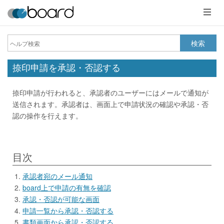
メ
ニ
ュ
ー
検索
捺印申請を承認・否認する
捺印申請が行われると、承認者のユーザーにはメールで通知が
送信されます。承認者は、画面上で申請状況の確認や承認・否
認の操作を行えます。
目次
承認者宛のメール通知
board上で申請の有無を確認
承認・否認が可能な画面
申請一覧から承認・否認する
書類画面から承認・否認する