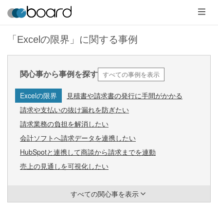
メ
ニ
ュ
ー
「Excelの限界」に関する事例
すべての事例を表示
関心事から事例を探す
Excelの限界
見積書や請求書の発行に手間がかかる
請求や支払いの抜け漏れを防ぎたい
請求業務の負担を解消したい
会計ソフトへ請求データを連携したい
HubSpotと連携して商談から請求までを連動
売上の見通しを可視化したい
すべての関心事を表示