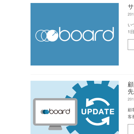
サ
201
い
1
顧
先
201
顧
客