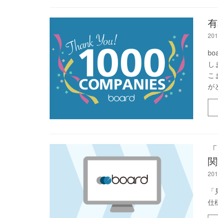
有
201
b
し
こ
が
「
関
201
「
仕