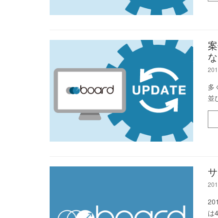
案
な
201
多
並
サ
201
2
は