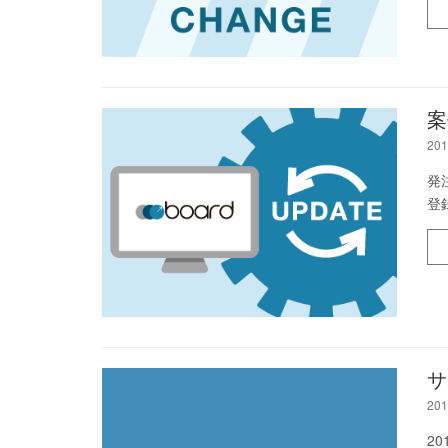
案
201
発
登
サ
201
2