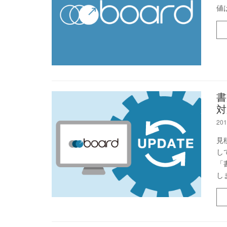
値
書
対
201
見
し
「
し