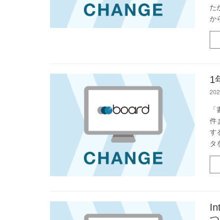
た
か
1
202
「
件
す
タ
I
つ