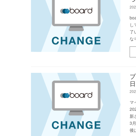
202
bo
し
了
な
ブ
日
202
マ
2
新
3
後