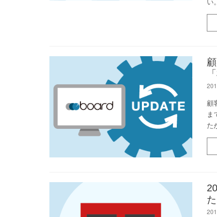
い
顧
「
201
顧
ま
た
2
た
201