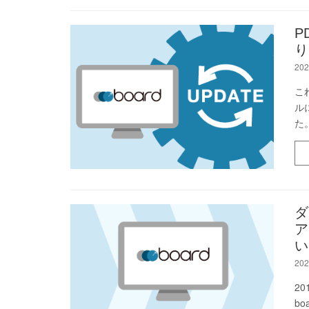
P
り
202
こ
ル
た
ダ
ア
い
202
2
b