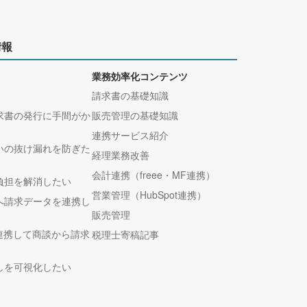
情報
業務効率化コンテンツ
請求書の基礎知識
求書の発行に手間がか
販売管理の基礎知識
連携サービス紹介
いの抜け漏れを防ぎた
経理業務改善
会計連携（freee・MF連携）
負担を解消したい
営業管理（HubSpot連携）
へ請求データを連携し
販売管理
tと連携して商談から請求
税理士寄稿記事
しを可視化したい