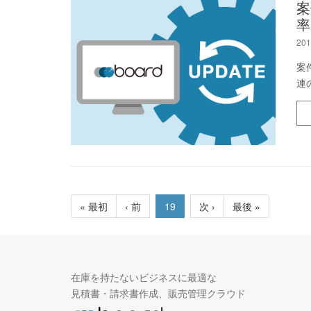
案
率
201
案
連
« 最初
‹ 前
19
次 ›
最後 »
在庫を持たないビジネスに最適な
見積書・請求書作成、販売管理クラウド