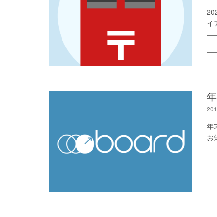
2
イ
年
201
年
お