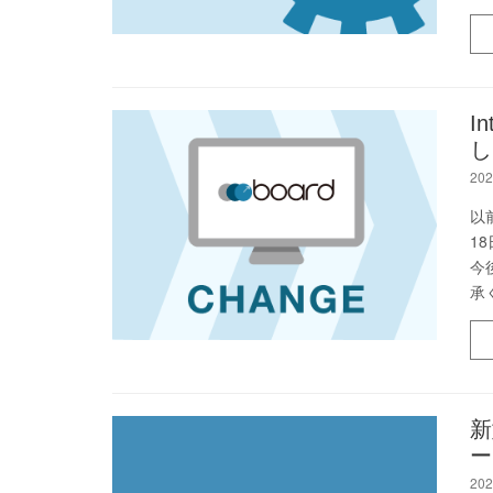
I
し
202
以
18
今
承
新
ー
202