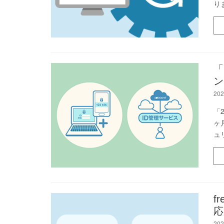
り
「
ン
202
「
ヶ
ュ
f
応
202