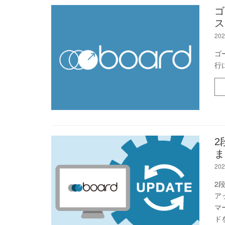
ゴ
ス
202
ゴ
行
2
ま
202
2
ア
マ
ド