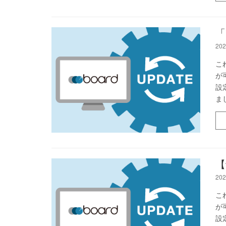
「
202
こ
が
設
ま
【
202
こ
が
設