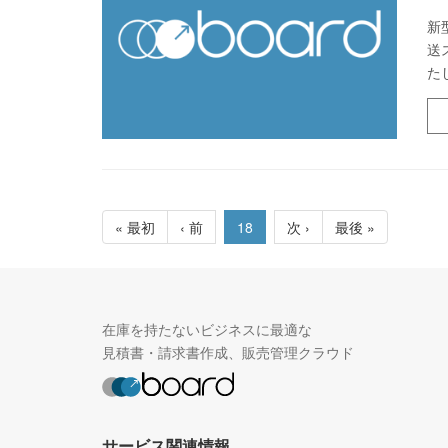
新
送
た
« 最初
‹ 前
18
次 ›
最後 »
在庫を持たないビジネスに最適な
見積書・請求書作成、販売管理クラウド
サービス関連情報