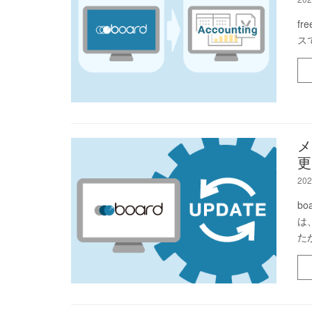
f
ス
メ
更
202
b
は
た