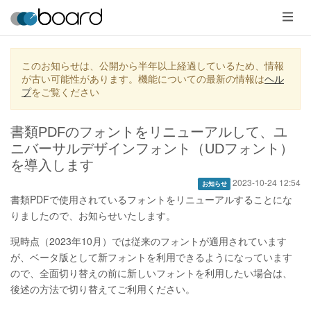
メ
ニ
ュ
ー
このお知らせは、公開から半年以上経過しているため、情報
が古い可能性があります。機能についての最新の情報は
ヘル
プ
をご覧ください
書類PDFのフォントをリニューアルして、ユ
ニバーサルデザインフォント（UDフォント）
を導入します
2023-10-24 12:54
お知らせ
書類PDFで使用されているフォントをリニューアルすることにな
りましたので、お知らせいたします。
現時点（2023年10月）では従来のフォントが適用されています
が、ベータ版として新フォントを利用できるようになっています
ので、全面切り替えの前に新しいフォントを利用したい場合は、
後述の方法で切り替えてご利用ください。