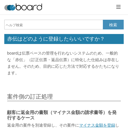
メ
ニ
ュ
ー
検索
赤伝はどのように登録したらいいですか？
boardは伝票ベースの管理を行わないシステムのため、一般的
な「赤伝」（訂正伝票・返品伝票）に特化した仕組みは存在し
ません。そのため、目的に応じた方法で対応するかたちになり
ます。
案件側の訂正処理
顧客に返金用の書類（マイナス金額の請求書等）を発
行するケース
返金用の案件を別途登録し、その案件に
マイナス金額を登録
し