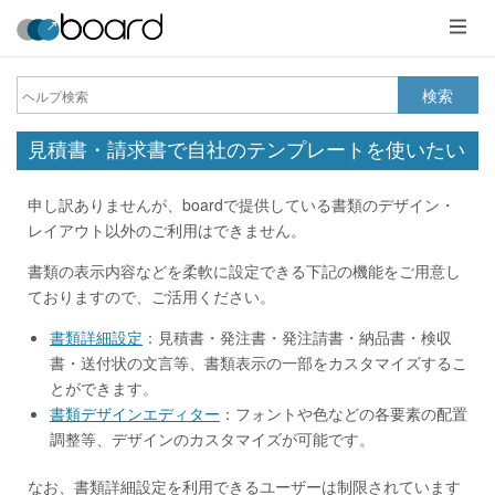
メ
ニ
ュ
ー
検索
見積書・請求書で自社のテンプレートを使いたい
申し訳ありませんが、boardで提供している書類のデザイン・
レイアウト以外のご利用はできません。
書類の表示内容などを柔軟に設定できる下記の機能をご用意し
ておりますので、ご活用ください。
書類詳細設定
：見積書・発注書・発注請書・納品書・検収
書・送付状の文言等、書類表示の一部をカスタマイズするこ
とができます。
書類デザインエディター
：フォントや色などの各要素の配置
調整等、デザインのカスタマイズが可能です。
なお、書類詳細設定を利用できるユーザーは制限されています