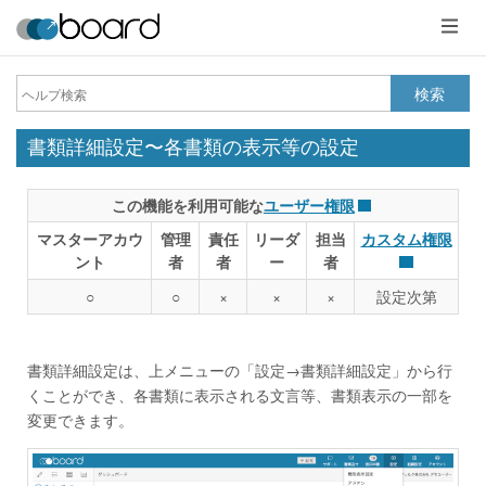
メ
ニ
ュ
ー
検索
書類詳細設定〜各書類の表示等の設定
この機能を利用可能な
ユーザー権限
マスターアカウ
管理
責任
リーダ
担当
カスタム権限
ント
者
者
ー
者
○
○
×
×
×
設定次第
書類詳細設定は、上メニューの「設定→書類詳細設定」から行
くことができ、各書類に表示される文言等、書類表示の一部を
変更できます。