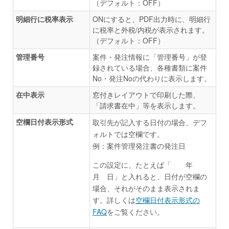
（デフォルト：OFF）
明細行に税率表示
ONにすると、PDF出力時に、明細行
に税率と外税/内税が表示されます。
（デフォルト：OFF）
管理番号
案件・発注情報に「管理番号」が登
録されている場合、各種書類に案件
No・発注Noの代わりに表示します。
在中表示
窓付きレイアウトで印刷した際、
「請求書在中」等を表示します。
空欄日付表示形式
取引先が記入する日付の場合、デフ
ォルトでは空欄です。
例：案件管理発注書の発注日
この設定に、たとえば「 年
月 日」と入れると、日付が空欄の
場合、それがそのまま表示されま
す。詳しくは
空欄日付表示形式の
FAQ
をご覧ください。