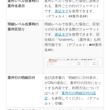
案件レベル合算時の
案件レベルで合算した場合に反映さ
案件名表示
れる、案件ごとの行のフォーマット
です。
差込タグ
を使用できます。
（デフォルト：##案件名##）
明細レベル合算時の
明細レベルで合算した場合に、区切
案件区切り
りの行を挿入する際のフォーマット
です。
差込タグ
を使用できます。旧
仕様の「%name%」（案件名）も利
用可能です。（デフォルト：■##案件
名##）
案件行の明細日付
合計請求書の「明細行に日付表示」
がONの場合に、案件行の日付にセッ
トする内容です。利用方法について
はヘルプ「
案件行の明細日付の設
定
」を参照してください。（デフォ
ルト：空欄）