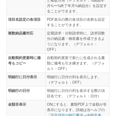
と複数月用（デフォルト：%開始年
月%〜%終了年月%納品分）を設定す
ることができます。
項目名設定の各項目
PDF表示の際の各項目の名称を設定
することができます。
複数納品書対応
定期請求・分割請求時に、請求回数
分の納品書・検収書を作成できるよ
うになります。（デフォルト：
OFF）
自動契約更新時に備
自動契約更新で新たに生成される書
考もコピー
類に備考も引き継ぎます。（デフォ
ルト：OFF）
明細行に日付表示
明細行に日付の列を表示します。
（デフォルト：OFF）
明細行の日付
明細行に日付の列を表示する際の項
目名です。（デフォルト：日付）
金額非表示
ONにすると、書類PDF上で金額が非
表示になります。詳細は当ヘルプの
「
設定項目の特記事項→金額非表