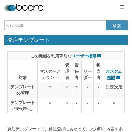
メ
ニ
ュ
ー
検索
発注テンプレート
この機能を利用可能な
ユーザー権限
管
責
担
マスターア
理
任
リー
当
カスタム
対象
カウント
者
者
ダー
者
権限
テンプレート
○
○
○
×
×
設定次第
の管理
テンプレート
○
○
○
○
○
○
の呼び出し
発注テンプレートは、発注登録にあたって、入力時の内容をあ