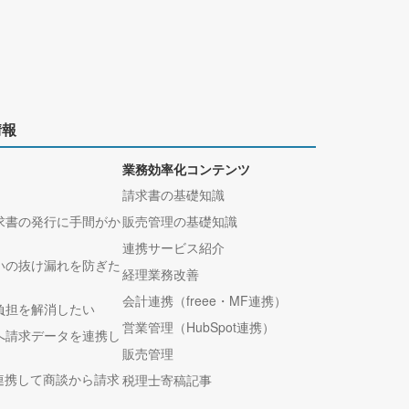
情報
業務効率化コンテンツ
請求書の基礎知識
求書の発行に手間がか
販売管理の基礎知識
連携サービス紹介
いの抜け漏れを防ぎた
経理業務改善
会計連携（freee・MF連携）
負担を解消したい
営業管理（HubSpot連携）
へ請求データを連携し
販売管理
tと連携して商談から請求
税理士寄稿記事