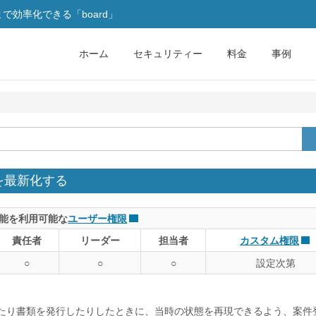
効率化できる「board」
ホーム
セキュリティー
料金
事例
を最新化する
能を利用可能な
ユーザー権限
責任者
リーダー
担当者
カスタム権限
○
○
○
設定次第
覧したり書類を発行したりしたときに、当時の状態を再現できるよう、案件