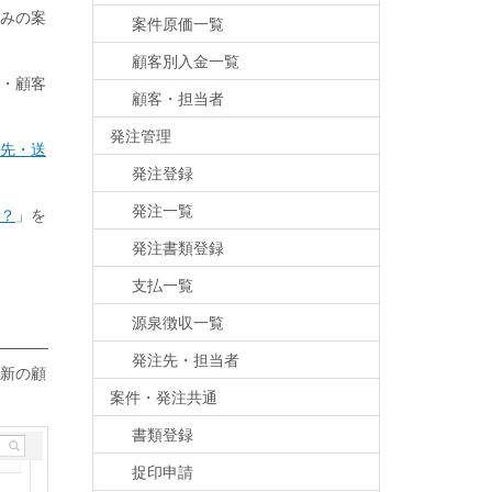
みの案
案件原価一覧
顧客別入金一覧
・顧客
顧客・担当者
発注管理
先・送
発注登録
発注一覧
？
」を
発注書類登録
支払一覧
源泉徴収一覧
発注先・担当者
新の顧
案件・発注共通
書類登録
捉印申請